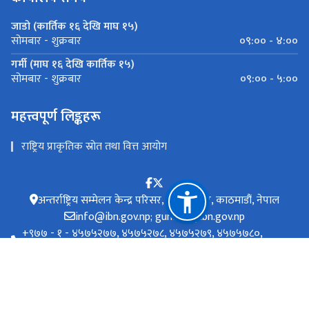
जाडो (कार्तिक १६ देखि माघ १५)
०९:०० - ४:००
सोमबार - शुक्रबार
गर्मी (माघ १६ देखि कार्तिक १५)
०९:०० - ५:००
सोमबार - शुक्रबार
महत्त्वपूर्ण लिङ्कहरू
राष्ट्रिय प्राकृतिक स्रोत तथा वित्त आयोग
अन्तर्राष्ट्रिय सम्मेलन केन्द्र परिसर, नयाँ बानेश्वर, काठमाडौं, नेपाल
info@ibn.gov.np; gunaso@ibn.gov.np
‌+९७७ - १ - ४५७५२७७, ४५७५२७८, ४५७५२७९, ४५७५७८०,
४५७५२८१